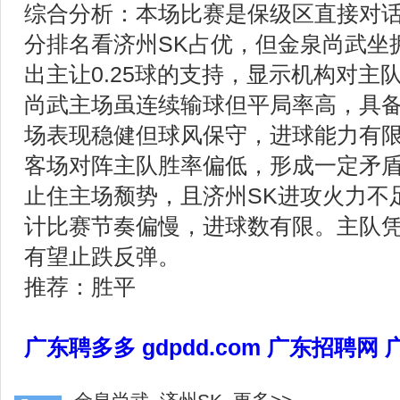
综合分析：本场比赛是保级区直接对
分排名看济州SK占优，但金泉尚武坐
出主让0.25球的支持，显示机构对主
尚武主场虽连续输球但平局率高，具备
场表现稳健但球风保守，进球能力有
客场对阵主队胜率偏低，形成一定矛
止住主场颓势，且济州SK进攻火力不
计比赛节奏偏慢，进球数有限。主队
有望止跌反弹。
推荐：胜平
广东聘多多 gdpdd.com 广东招聘网