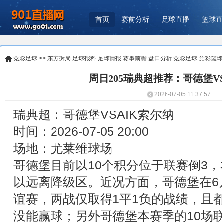
首页
赛前分析
足球直播
篮球
竞彩足球
>>
东方拆局
足球报料
足球情报
赛事前瞻
盘口分析
竞彩足球
竞彩篮
周日205瑞典超推荐：哥德堡V
2026-07-05 11:37:57
瑞典超：哥德堡VSAIK索尔纳
时间：2026-07-05 20:00
场地：尤莱维球场
哥德堡目前以10个积分位于联赛倒3
以远离降级区。近况方面，哥德堡在6
谊赛，两战仅取得1平1负的战绩，且
没能赢球；另外哥德堡本赛季的10场联