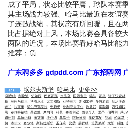
成了平局，状态比较平庸，球队本赛
其主场战力较强。哈马比最近在友谊
了连败战绩，其状态有所回暖，且在两
比占据绝对上风，本场比赛会具备较
两队的近况，本场比赛看好哈马比能
推荐：负
广东聘多多 gdpdd.com 广东招聘网
埃尔夫斯堡
哈马比
更多>>
Tags：
阿森纳
利物浦
切尔西
巴塞罗那
水晶宫
国际米兰
狼队
罗马
诺丁汉森林
联
皇家马德里
博洛尼亚
尤文图斯
亚特兰大
斯图加特
多特蒙德
勒沃库森
米兰
拉齐奥
毕尔巴鄂竞技
弗赖堡
比利亚雷亚尔
利兹联
富勒姆
西汉姆联
黑
布伦特福德
桑德兰
摩纳哥
科莫
塞维利亚
西班牙人
里昂
伯恩利
莱万
姆热刺
乌迪内斯
布莱顿
埃尔切
马洛卡
阿拉维斯
奥萨苏纳
曼城
帕尔马
切
本菲卡
塞尔塔
斯特拉斯堡
圣保利
比萨
赫罗纳
伯恩茅斯
太阳
科隆