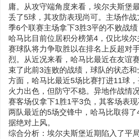
庸。从攻守端角度来看，埃尔夫斯堡最
丢了5球，其攻防表现尚可。主场作战
季6个联赛主场拿下3胜3平的不败战
哈马比目前位居积分榜第4，仅比埃尔
赛球队将力争取胜以在排名上反超对
烈。从近况来看，哈马比最近在友谊赛
束了此前3连败的战绩，球队的状态和
方面，哈马比最近5场比赛打进11球
火力出色，但防守不稳。异地作战情况
赛客场仅拿下1胜1平3负，其客场表
两队最近的5场交锋中，哈马比取得了
据绝对上风。
综合分析：埃尔夫斯堡近期陷入了平局