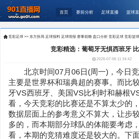
首页
赛前分析
足球直播
篮球
竞彩足球
>>
东方拆局
足球报料
足球情报
赛事前瞻
盘口分析
竞彩足球
竞彩篮
竞彩精选：葡萄牙无惧西班牙 
2026-07-06 11:34:42
北京时间07月06日(周一)，今日
主要是世界杯和瑞典超的赛事。而比
牙VS西班牙、美国VS比利时和赫根V
看，今天竞彩的比赛还是不算太少的
数据层面上的参考意义不算大，让步
多的，而本期部分球队的体能要考虑
看，本期的竞猜难度还是较大的。下