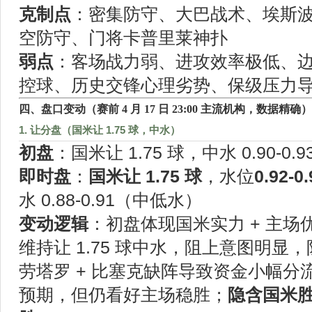
克制点
：密集防守、大巴战术、埃斯
空防守、门将卡普里莱神扑
弱点
：客场战力弱、进攻效率极低、
控球、历史交锋心理劣势、保级压力
四、盘口变动（赛前 4 月 17 日 23:00 主流机构，数据精确）
1. 让分盘（国米让 1.75 球，中水）
初盘
：国米让 1.75 球，中水 0.90-0.9
即时盘
：
国米让 1.75 球
，水位
0.92-
水 0.88-0.91（中低水）
变动逻辑
：初盘体现国米实力 + 主场
维持让 1.75 球中水，阻上意图明显
劳塔罗 + 比塞克缺阵导致资金小幅分
预期，但仍看好主场稳胜；
隐含国米胜