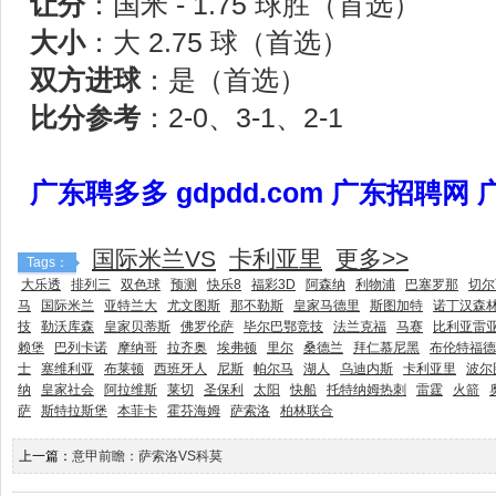
让分
：国米 - 1.75 球胜（首选）
大小
：大 2.75 球（首选）
双方进球
：是（首选）
比分参考
：2-0、3-1、2-1
广东聘多多 gdpdd.com 广东招聘网
国际米兰VS
卡利亚里
更多>>
Tags：
大乐透
排列三
双色球
预测
快乐8
福彩3D
阿森纳
利物浦
巴塞罗那
切尔
马
国际米兰
亚特兰大
尤文图斯
那不勒斯
皇家马德里
斯图加特
诺丁汉森
技
勒沃库森
皇家贝蒂斯
佛罗伦萨
毕尔巴鄂竞技
法兰克福
马赛
比利亚雷
赖堡
巴列卡诺
摩纳哥
拉齐奥
埃弗顿
里尔
桑德兰
拜仁慕尼黑
布伦特福德
士
塞维利亚
布莱顿
西班牙人
尼斯
帕尔马
湖人
乌迪内斯
卡利亚里
波尔
纳
皇家社会
阿拉维斯
莱切
圣保利
太阳
快船
托特纳姆热刺
雷霆
火箭
萨
斯特拉斯堡
本菲卡
霍芬海姆
萨索洛
柏林联合
上一篇：
意甲前瞻：萨索洛VS科莫