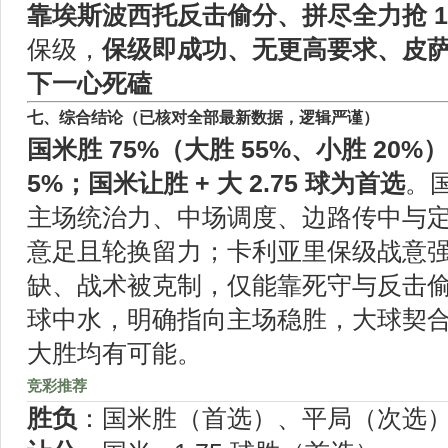
靠埃斯波西托反击偷分、拼尽全力抢 1
保级，
保级即成功、无更高要求、皮
下一心死磕
七、综合结论（已核对全部最新数据，逻辑严谨）
国米胜 75%（大胜 55%、小胜 20%
5%；国米让胜 + 大 2.75 球为首选
。
主场统治力、中场调度、边路传中与
意足且轮换留力；卡利亚里保级战意
缺、战术被克制，仅能靠死守与反击偷分
球中水，明确指向主场稳胜，大球契
大胜均有可能。
竞彩推荐
胜负
：国米胜（首选）、平局（次选