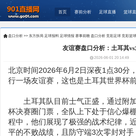
首页
赛前分析
足球直播
篮球
盘口分析
>>
东方拆局
足球报料
足球情报
赛事前瞻
盘口分析
竞彩足球
竞彩篮
友谊赛盘口分析：土耳其v
2026-06-01 20:14:49
北京时间2026年6月2日深夜1点30
行一场友谊赛，这也是土耳其世界杯
土耳其队目前士气正盛，通过附加赛
杯决赛圈门票，全队上下处于信心爆
程中，他们展现了极强的战术纪律，近
平的不败战绩，且防守端3次零封对手