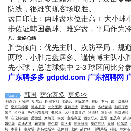
防线，很难实现客场取胜。
盘口印证：两球盘水位走高 + 大小球
步佐证韩国赢球、难穿盘，平局作为
八、最终总结
胜负倾向：优先主胜、次防平局，规
两球，小胜走盘居多、谨慎博主队小胜
先小球，总进球集中 2-3 球区间比分参考
广东聘多多 gdpdd.com 广东招聘网
韩国
萨尔瓦多
更多>>
Tags：
阿森纳
利物浦
切尔西
巴塞罗那
水晶宫
国际米兰
狼队
罗马
诺丁汉森林
联
皇家马德里
博洛尼亚
尤文图斯
亚特兰大
斯图加特
多特蒙德
勒沃库森
米兰
拉齐奥
毕尔巴鄂竞技
弗赖堡
比利亚雷亚尔
利兹联
富勒姆
西汉姆联
黑
布伦特福德
桑德兰
摩纳哥
科莫
塞维利亚
西班牙人
里昂
伯恩利
莱万
姆热刺
乌迪内斯
布莱顿
埃尔切
马洛卡
阿拉维斯
奥萨苏纳
曼城
帕尔马
切
本菲卡
塞尔塔
斯特拉斯堡
圣保利
比萨
赫罗纳
伯恩茅斯
科隆
萨索洛