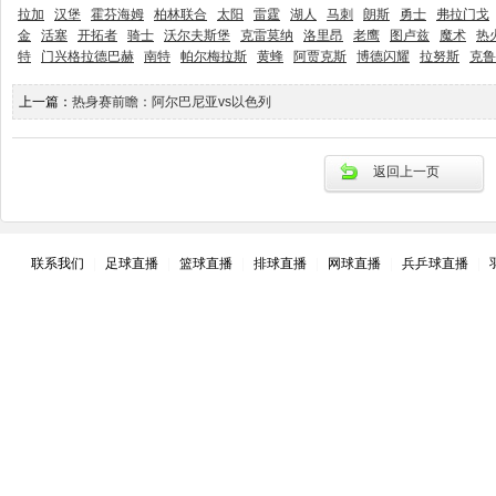
拉加
汉堡
霍芬海姆
柏林联合
太阳
雷霆
湖人
马刺
朗斯
勇士
弗拉门戈
金
活塞
开拓者
骑士
沃尔夫斯堡
克雷莫纳
洛里昂
老鹰
图卢兹
魔术
热
特
门兴格拉德巴赫
南特
帕尔梅拉斯
黄蜂
阿贾克斯
博德闪耀
拉努斯
克鲁
上一篇：
热身赛前瞻：阿尔巴尼亚vs以色列
返回上一页
联系我们
|
足球直播
|
篮球直播
|
排球直播
|
网球直播
|
兵乒球直播
|