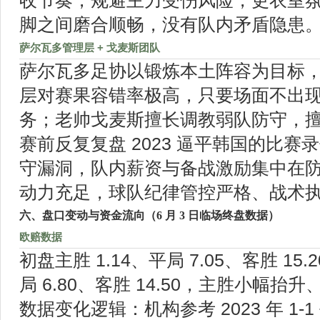
收节奏，规避主力受伤风险，更衣室
脚之间磨合顺畅，没有队内矛盾隐患
萨尔瓦多管理层 + 戈麦斯团队
萨尔瓦多足协以锻炼本土阵容为目标
层对赛果容错率极高，只要场面不出
务；老帅戈麦斯擅长调教弱队防守，
赛前反复复盘 2023 逼平韩国的比
守漏洞，队内薪资与备战激励集中在
动力充足，球队纪律管控严格、战术
六、盘口变动与资金流向（6 月 3 日临场终盘数据）
欧赔数据
初盘主胜 1.14、平局 7.05、客胜 15.
局 6.80、客胜 14.50，主胜小幅
数据变化逻辑：机构参考 2023 年 1