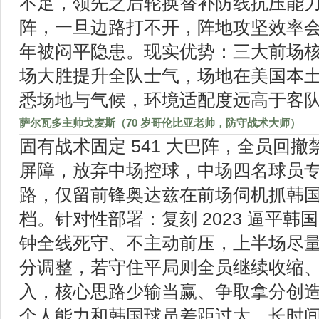
不足，领先之后轮换替补防线抗压能
阵，一旦边路打不开，阵地攻坚效率会明
年被闷平隐患。现实优势：三大前场
场大胜提升全队士气，场地在美国本
悉场地与气候，环境适配度远高于客
萨尔瓦多主帅戈麦斯（70 岁哥伦比亚老帅，防守战术大师）
固有战术固定 541 大巴阵，全员回
屏障，放弃中场控球，中场四名球员
路，仅留前锋奥达兹在前场伺机抓韩
档。针对性部署：复刻 2023 逼平韩国
钟全线死守、不主动前压，上半场尽
分调整，若守住平局则全员继续收缩
入，核心思路少输当赢、争取拿分创
个人能力和韩国球员差距过大，长时