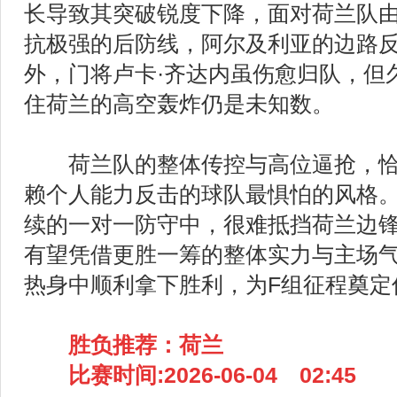
长导致其突破锐度下降，面对荷兰队
抗极强的后防线，阿尔及利亚的边路
外，门将卢卡·齐达内虽伤愈归队，但
住荷兰的高空轰炸仍是未知数。
荷兰队的整体传控与高位逼抢，恰
赖个人能力反击的球队最惧怕的风格
续的一对一防守中，很难抵挡荷兰边
有望凭借更胜一筹的整体实力与主场
热身中顺利拿下胜利，为F组征程奠定
胜负推荐：荷兰
比赛时间:2026-06-04 02:45