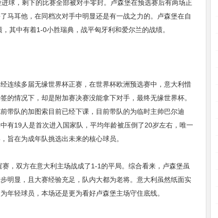
粒进球，剩下的比赛全部被对手零封。卢森堡在预选赛后有两场正
双杀了马耳他，在同档次对手中明显还是有一战之力的。卢森堡在自
绩，其中有着1-0小胜瑞典，战平匈牙利和爱尔兰的战绩。
连续多届无缘世界杯正赛，在世界杯欧洲预选赛中，意大利惜
好签的情况下，却是附加赛决赛没能拿下对手，最终无缘世界杯。
此前带队的加图索目前已经下课，目前带队的为临时主帅巴尔迪
中有19人是首次进入国家队，平均年龄被压倒了20岁左右，唯一
兵，旨在为成年队挑选出未来的核心球员。
赛，双方在意大利主场战成了1-1的平局。综合看来，卢森堡虽
进步明显，且大赛经验充足，队内大都为老将。意大利虽然纸面实
多为年轻球员，本场还是更为看好卢森堡主场守住底线。