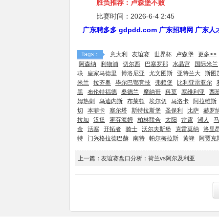
胜负推荐：卢森堡不败
比赛时间：2026-6-4 2:45
广东聘多多 gdpdd.com 广东招聘网 广东
Tags：
意大利
友谊赛
世界杯
卢森堡
更多>>
阿森纳
利物浦
切尔西
巴塞罗那
水晶宫
国际米兰
联
皇家马德里
博洛尼亚
尤文图斯
亚特兰大
斯图
米兰
拉齐奥
毕尔巴鄂竞技
弗赖堡
比利亚雷亚尔
黑
布伦特福德
桑德兰
摩纳哥
科莫
塞维利亚
西
姆热刺
乌迪内斯
布莱顿
埃尔切
马洛卡
阿拉维斯
切
本菲卡
塞尔塔
斯特拉斯堡
圣保利
比萨
赫罗
拉加
汉堡
霍芬海姆
柏林联合
太阳
雷霆
湖人
金
活塞
开拓者
骑士
沃尔夫斯堡
克雷莫纳
洛里
特
门兴格拉德巴赫
南特
帕尔梅拉斯
黄蜂
阿贾克
上一篇：
友谊赛盘口分析：荷兰vs阿尔及利亚