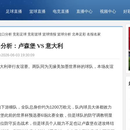
足球直播
篮球直播
电竞直播
直播中心
视频中心
好
盘口分析
竞彩足球
竞彩篮球
篮球情报
篮球分析
北单足彩
名报名家
分析：卢森堡 VS 意大利
2026-06-03 19:30:09
与意大利举行友谊赛。两队同为无缘美加墨世界杯的球队，本场友谊
游梯队，全队总身价约为1200万欧元，队内球员大体都效力
堡此前的世界杯预选赛6场比赛全败，但是球队的防守调教明显
低位防守反击战术，但是球员个人能力不足也让卢森堡在进攻终结