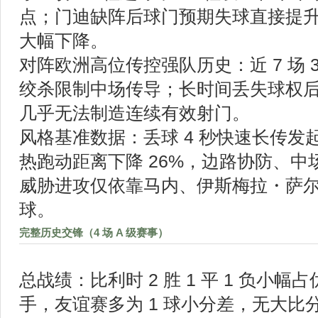
点；门迪缺阵后球门预期失球直接提升 
大幅下降。
对阵欧洲高位传控强队历史：近 7 场 3
绞杀限制中场传导；长时间丢失球权
几乎无法制造连续有效射门。
风格基准数据：丢球 4 秒快速长传发起
热跑动距离下降 26%，边路协防、
威胁进攻仅依靠马内、伊斯梅拉・萨
球。
完整历史交锋（4 场 A 级赛事）
总战绩：比利时 2 胜 1 平 1 负小
手，友谊赛多为 1 球小分差，无大比分