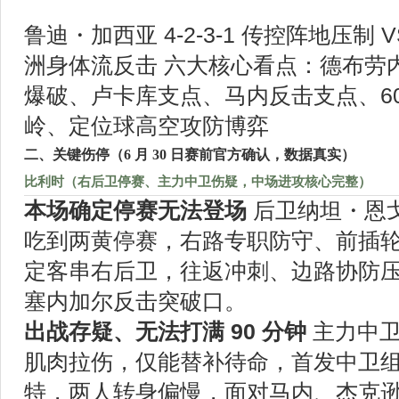
鲁迪・加西亚 4-2-3-1 传控阵地压制 VS
洲身体流反击 六大核心看点：德布劳
爆破、卢卡库支点、马内反击支点、6
岭、定位球高空攻防博弈
二、关键伤停（6 月 30 日赛前官方确认，数据真实）
比利时（右后卫停赛、主力中卫伤疑，中场进攻核心完整）
本场确定停赛无法登场
后卫纳坦・恩
吃到两黄停赛，右路专职防守、前插
定客串右后卫，往返冲刺、边路协防
塞内加尔反击突破口。
出战存疑、无法打满 90 分钟
主力中卫
肌肉拉伤，仅能替补待命，首发中卫组合
特，两人转身偏慢，面对马内、杰克