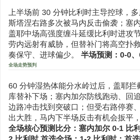
上半场前 30 分钟比利时主导控球，
斯塔涅右路多次被马内反击偷袭；塞
盖耶中场高强度缠斗延缓比利时进攻
劳内远射有威胁，但替补门将高空扑
奏保守、进球偏少。
半场预测：0-0、
全场走势预判
60 分钟湿热体能分水岭过后，盖耶
库替补下场；塞内加尔防线跑动、回
边路冲击找到突破口；但受右路停赛
出大胜，马内下半场反击有机会扳平
全场核心预测比分：塞内加尔 0-1 比利
2 比利时
首选全场：1-2 比利时；首选