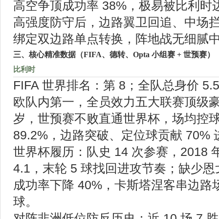
高空争顶成功率 38%，极易被比利时
高强度防守后，边路翼卫回追、中场
绑定双边路单点转换，阵地战无细腻
三、核心精准数据（FIFA、德转、Opta 小组赛 + 世预赛）
比利时
FIFA 世界排名：第 8；全队总身价 5.5
欧队内第一，全员效力五大联赛顶级豪门
岁，世预赛不败直通世界杯，场均控球
89.2%，边路突破、定位球贡献 70%
世界杯履历：队史 14 次参赛，2018 
4.1，末轮 5 球找回进攻节奏；缺少
成功率下降 40%，卡斯塔涅客串边路场均
球。
对阵非洲低位防反历史：近 10 场 7 胜