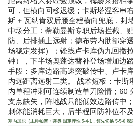
距离封堵大赛经验顶级；梅赫莱搭档
可，但横向回移迟缓；卡斯塔涅客串
斯 + 瓦纳肯双后腰全程横向兜底，封
中场分工：蒂勒曼斯专职后场拦截、
防、后排插上远射；德布劳内肋部穿
场稳定发挥）；锋线卢卡库伪九回撤拉扯
钟），下半场奥蓬达替补登场增加边路
手段：多库边路高速突破传中、卢卡
内远距离远射三类。 战术短板：卡斯
内单程冲刺可连续制造单刀险情；60
支点缺失，阵地战只能低效边路传中
刺体能消耗巨大，后半程回防补位不
塞内加尔（主帅帕普・蒂奥 固定弹性 5-4-1，领先切换 5-5-0 