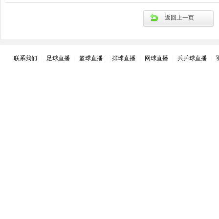
返回上一页
联系我们
|
足球直播
|
篮球直播
|
排球直播
|
网球直播
|
兵乒球直播
|