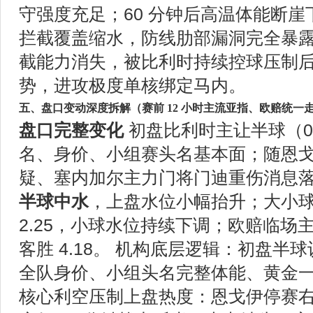
守强度充足；60 分钟后高温体能断
拦截覆盖缩水，防线肋部漏洞完全暴
截能力消失，被比利时持续控球压制
势，进攻极度单核绑定马内。
五、盘口变动深度拆解（赛前 12 小时主流亚指、欧赔统一
盘口完整变化
初盘比利时主让半球（0
名、身价、小组赛头名基本面；随恩
疑、塞内加尔主力门将门迪重伤消息
半球中水
，上盘水位小幅抬升；大小球初
2.25，小球水位持续下调；欧赔临场主胜 
客胜 4.18。 机构底层逻辑：初盘半
全队身价、小组头名完整体能、黄金
核心利空压制上盘热度：恩戈伊停赛