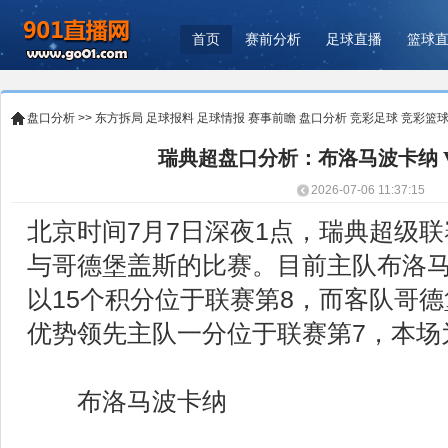
首页
赛前分析
足球直播
篮球
盘口分析
>>
东方拆局
足球报料
足球情报
赛事前瞻
盘口分析
竞彩足球
竞彩篮
瑞典超盘口分析：布洛马波卡纳 V
2026-07-06 11:37:15
北京时间7月7日深夜1点，瑞典超级
与哥德堡盖斯的比赛。目前主队布洛
以15个积分位于联赛第8，而客队哥德
优势领先主队一分位于联赛第7，本场
布洛马波卡纳