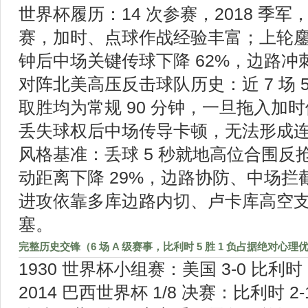
世界杯履历：14 次参赛，2018 季
赛，加时、点球作战经验丰富；上轮鏖战 
钟后中场关键传球下降 62%，边路冲
对阵北美高压反击球队历史：近 7 场 5 
取胜均为常规 90 分钟，一旦拖入加
丢失球权后中场传导卡顿，无法形成
风格基准：丢球 5 秒就地高位合围反抢
动距离下降 29%，边路协防、中场
进攻依靠多库边路内切、卢卡库高空
塞。
完整历史交锋（6 场 A 级赛事，比利时 5 胜 1 负占据绝对心理
1930 世界杯小组赛：美国 3-0 比
2014 巴西世界杯 1/8 决赛：比利时 