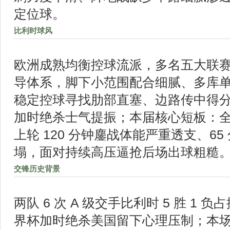
定位球。
比利时球风
欧洲成熟均衡控球流派，多名五大联
导体系，脚下小范围配合细腻、多库
稳定控球寻找肋部直塞、边路传中得
加时绝杀士气提振；本届核心短板：
上轮 120 分钟鏖战体能严重透支、6
塌，面对持续高压逼抢后场出球粗糙
交锋历史背景
两队 6 次 A 级交手比利时 5 胜 1 负
界杯加时绝杀美国留下心理压制；本