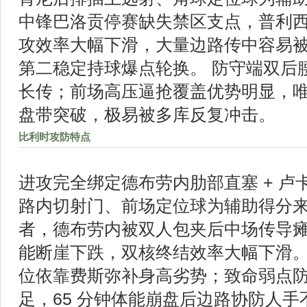
中锋巴洛贡停赛缺失禁区支点，普利
攻效率大幅下滑，大量边路传中容易
第二稳定持球爆点轮换。 防守端双后
长传；前场高压逼抢覆盖优势明显，
盘带突破，极易被多库反复冲击。
比利时攻防特点
进攻完全绑定德布劳内肋部直塞 + 卢
路内切射门、前场定位球为辅助得分
者，德布劳内被双人包夹后中场传导瘫痪
能断崖下跌，双核终结效率大幅下滑。
位依靠费斯弥补身高劣势；致命弱点
足，65 分钟体能崩盘后边路协防人