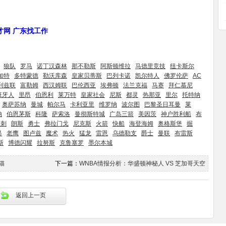
人才网 广东找工作
狼队
罗马
诺丁汉森林
那不勒斯
阿斯顿维拉
马德里竞技
纽卡斯尔
加特
多特蒙德
勒沃库森
皇家贝蒂斯
巴列卡诺
凯尔特人
佛罗伦萨
AC
利兹联
富勒姆
西汉姆联
巴伦西亚
埃弗顿
法兰克福
马赛
拜仁慕尼
班牙人
里昂
伯恩利
莱万特
皇家社会
尼斯
都灵
热那亚
里尔
托特纳
奥萨苏纳
曼城
帕尔马
卡利亚里
维罗纳
波尔图
巴黎圣日耳曼
莱
纳
伯恩茅斯
科隆
萨索洛
曼彻斯特城
广岛三箭
美因茨
神户胜利船
布
马刺
朗斯
勇士
弗拉门戈
尼克斯
火箭
快船
海登海姆
奥格斯堡
掘
昂
老鹰
图卢兹
魔术
热火
猛龙
雷恩
乌德勒支
爵士
曼联
布雷斯
斯
博德闪耀
拉努斯
克鲁塞罗
墨尔本城
猫
下一篇：
WNBA情报分析：华盛顿神秘人 VS 芝加哥天空
返回上一页