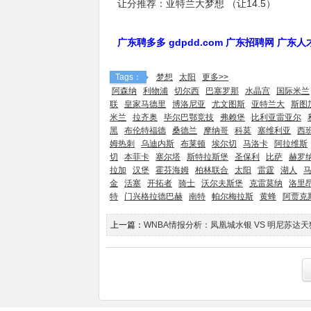
让分推荐：亚特兰大梦想 （让14.5）
广东聘多多 gdpdd.com 广东招聘网 广东
Tags：
梦想
太阳
更多>>
阿森纳
利物浦
切尔西
巴塞罗那
水晶宫
国际米兰
联
皇家马德里
博洛尼亚
尤文图斯
亚特兰大
斯图
米兰
拉齐奥
毕尔巴鄂竞技
弗赖堡
比利亚雷亚尔
黑
布伦特福德
桑德兰
摩纳哥
科莫
塞维利亚
西
姆热刺
乌迪内斯
布莱顿
埃尔切
马洛卡
阿拉维斯
切
本菲卡
塞尔塔
斯特拉斯堡
圣保利
比萨
赫罗
拉加
汉堡
霍芬海姆
柏林联合
太阳
雷霆
湖人
金
活塞
开拓者
骑士
沃尔夫斯堡
克雷莫纳
洛里
特
门兴格拉德巴赫
南特
帕尔梅拉斯
黄蜂
阿贾克
上一篇：
WNBA情报分析：凤凰城水银 VS 明尼苏达天