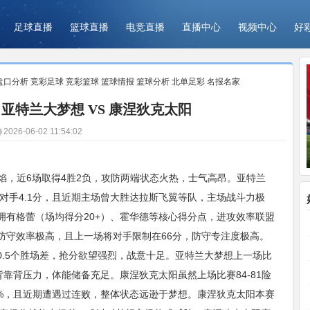
足球直播
篮球直播
电竞直播
直播中心
视频中心
好
盘口分析
竞彩足球
竞彩篮球
篮球情报
篮球分析
北单足彩
名报名家
亚特兰大梦想 VS 康涅狄克太阳
2026-06-02 11:54:02
火焰，近6场取得4胜2负，攻防两端状态火热，士气高昂。亚特兰
胜对手4.1分，且近期主场曾大胜达拉斯飞翼等队，主场战斗力极
且拥有格蕾（场均得分20+）、霍华德等核心得分点，进攻效率联盟
，防守效率极高，且上一场将对手限制在66分，防守专注度极高。
0.5个胜场差，抢分欲望强烈，战意十足。亚特兰大梦想上一场比
背靠背压力，体能储备充足。康涅狄克太阳虽然上场比赛84-81险
0%，且近期遭遇过连败，整体状态远逊于梦想。康涅狄克太阳本赛