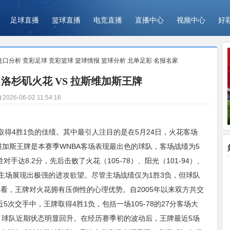
足球直播
篮球直播
电竞直播
直播中心
视频中心
好
盘口分析
竞彩足球
竞彩篮球
篮球情报
篮球分析
北单足彩
名报名家
洛杉矶火花 VS 拉斯维加斯王牌
2026-06-02 11:54:16
得4胜1负的佳绩。其中最引人注目的是在5月24日，火花客场
斯维加斯王牌是本赛季WNBA客场表现最出色的球队，客场战绩为5
对手达8.2分，先后击败了火花（105-78）、阳光（101-94）、
在主场展现出极强的进攻欲望。尽管主场战绩仅为1胜3负，但球队
来看，王牌对火花拥有压倒性的心理优势。自2005年以来双方共交
5次交手中，王牌取得4胜1负，包括一场105-78的27分客场大
，球队近期状态明显回升。在经历赛季初的波动后，王牌最近5场