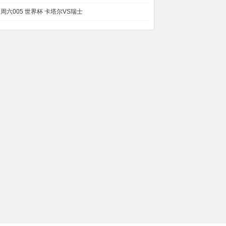
周六005 世界杯 卡塔尔VS瑞士