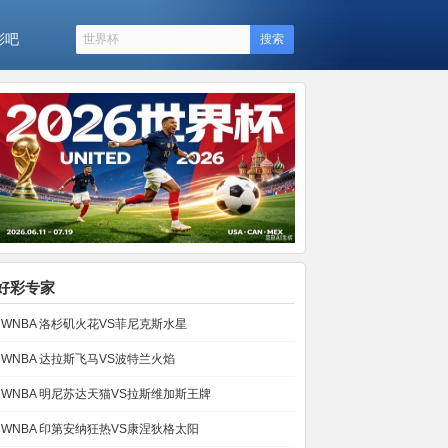
彩吧
搜索
好彩专家
WNBA 洛杉矶火花VS菲尼克斯水星
WNBA 达拉斯飞马VS波特兰火焰
WNBA 明尼苏达天猫VS拉斯维加斯王牌
WNBA 印第安纳狂热VS康涅狄格太阳