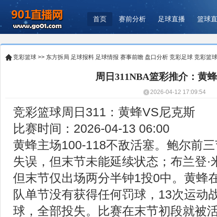
首页
赛前分析
足球直播
篮球
竞彩篮球
>>
东方拆局
足球报料
足球情报
赛事前瞻
盘口分析
竞彩足球
竞彩篮
周日311NBA篮彩推介：黄
2026-04-12 17:09:54
竞彩篮球周日311：黄蜂VS尼克斯
比赛时间：2026-04-13 06:00
黄蜂主场100-118不敌活塞。鲍尔前
失误，但末节未能延续状态；布兰登·
但末节仅出场两分半钟1投0中。黄蜂
队单节没有获得任何罚球，13次运动
球，全部投失。比赛在末节初段就被活塞