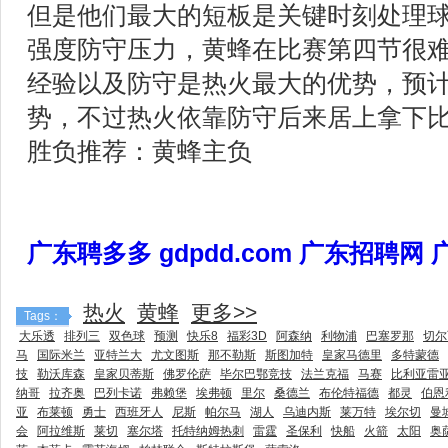
但是他们最大的短板是关键时刻处理
强度防守压力，黄蜂在比赛第四节很
经验以及防守是热火最大的优势，预
势，不过热火依靠防守后来居上拿下
胜负推荐：黄蜂主负
广东聘多多 gdpdd.com 广东招聘网
热火
黄蜂
更多>>
Tags：
大乐透
排列三
双色球
预测
快乐8
福彩3D
阿森纳
利物浦
巴塞罗那
切尔
马
国际米兰
亚特兰大
尤文图斯
那不勒斯
斯图加特
皇家马德里
多特蒙德
技
勒沃库森
皇家贝蒂斯
佛罗伦萨
毕尔巴鄂竞技
法兰克福
马赛
比利亚雷
纳哥
拉齐奥
巴列卡诺
弗赖堡
埃弗顿
里尔
桑德兰
布伦特福德
都灵
伯恩
亚
布莱顿
勇士
西班牙人
尼斯
帕尔马
湖人
乌迪内斯
莱万特
埃尔切
曼
会
阿拉维斯
莱切
塞尔塔
托特纳姆热刺
雷霆
圣保利
快船
火箭
太阳
奥