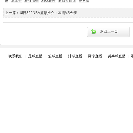
茨
本菲卡
霍芬海姆
柏林联合
斯特拉斯堡
萨索洛
上一篇：
周日322NBA篮彩推介：灰熊VS火箭
返回上一页
联系我们
|
足球直播
|
篮球直播
|
排球直播
|
网球直播
|
兵乒球直播
|