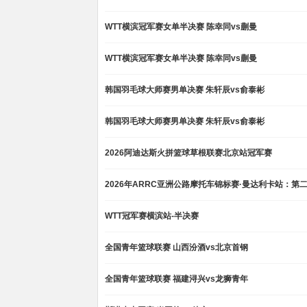
WTT横滨冠军赛女单半决赛 陈幸同vs蒯曼
WTT横滨冠军赛女单半决赛 陈幸同vs蒯曼
韩国羽毛球大师赛男单决赛 朱轩辰vs俞泰彬
韩国羽毛球大师赛男单决赛 朱轩辰vs俞泰彬
2026阿迪达斯火拼篮球草根联赛北京站冠军赛
2026年ARRC亚洲公路摩托车锦标赛·曼达利卡站：第
WTT冠军赛横滨站-半决赛
全国青年篮球联赛 山西汾酒vs北京首钢
全国青年篮球联赛 福建浔兴vs龙狮青年