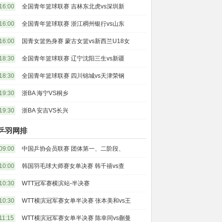
16:00
全国青年篮球联赛 吉林东北虎vs深圳新
16:00
全国青年篮球联赛 浙江稠州银行vs山东
16:00
国青女篮热身赛 蒙古女篮vs新西兰U18女
18:30
全国青年篮球联赛 辽宁沈阳三生vs新疆
18:30
全国青年篮球联赛 四川锦城vs天津荣钢
19:30
浙BA 海宁VS桐乡
19:30
浙BA 安吉VS长兴
乒羽网排
09:00
中国乒协会员联赛 团体第一、二阶段、
10:00
韩国羽毛球大师赛女单决赛 韩千禧vs查
10:30
WTT冠军赛横滨站-半决赛
10:30
WTT横滨冠军赛女单半决赛 张本美和vs王
11:15
WTT横滨冠军赛女单半决赛 陈幸同vs蒯曼