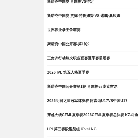
斯诺克中国赛 肖国栋VS待定
斯诺克中国赛 贾德·特鲁姆普 VS 诺鹏·桑坎姆
世界职业拳王争霸赛
斯诺克中国公开赛-第1轮2
三角洲行动烽火职业联赛夏季赛常规赛
2026 IVL 第五人格夏季赛
斯诺克中国公开赛第1轮 肖国栋vs麦克吉尔
2026明日之星冠军杯决赛 阿森纳U17VS中国U17
穿越火线CFML夏季赛2026CFML夏季赛总决赛 KZ.斗
LPL第三赛段涅槃组 IGvsLNG