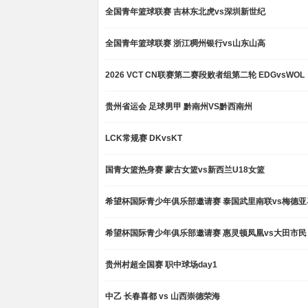
全国青年篮球联赛 吉林东北虎vs深圳新世纪
全国青年篮球联赛 浙江稠州银行vs山东山高
2026 VCT CN联赛第二赛段败者组第二轮 EDGvsWOL
贵州省运会 足球男甲 黔南州VS黔西南州
LCK常规赛 DKvsKT
国青女篮热身赛 蒙古女篮vs新西兰U18女篮
希望杯国际青少年俱乐部邀请赛 泰国武里南联vs梅德亚
希望杯国际青少年俱乐部邀请赛 惠灵顿凤凰vs大田市民
贵州村超全国赛 职中球场day1
中乙 长春喜都 vs 山西崇德荣海