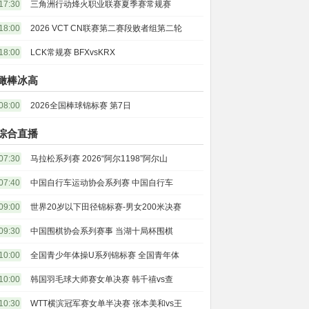
17:30
三角洲行动烽火职业联赛夏季赛常规赛
18:00
2026 VCT CN联赛第二赛段败者组第二轮
18:00
LCK常规赛 BFXvsKRX
橄棒冰高
08:00
2026全国棒球锦标赛 第7日
综合直播
07:30
马拉松系列赛 2026“阿尔1198”阿尔山
07:40
中国自行车运动协会系列赛 中国自行车
09:00
世界20岁以下田径锦标赛-男女200米决赛
09:30
中国围棋协会系列赛事 当湖十局杯围棋
10:00
全国青少年体操U系列锦标赛 全国青年体
10:00
韩国羽毛球大师赛女单决赛 韩千禧vs查
10:30
WTT横滨冠军赛女单半决赛 张本美和vs王