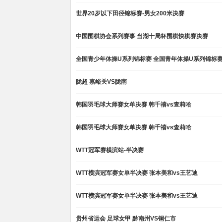
世界20岁以下田径锦标赛-男女200米决赛
中国围棋协会系列赛事 当湖十局杯围棋快棋赛决赛
全国青少年体操U系列锦标赛 全国青年体操U系列锦标赛D
陇超 嘉峪关VS陇南
韩国羽毛球大师赛女单决赛 韩千禧vs查莉哈
韩国羽毛球大师赛女单决赛 韩千禧vs查莉哈
WTT冠军赛横滨站-半决赛
WTT横滨冠军赛女单半决赛 张本美和vs王艺迪
WTT横滨冠军赛女单半决赛 张本美和vs王艺迪
贵州省运会 足球女甲 黔南州VS铜仁市