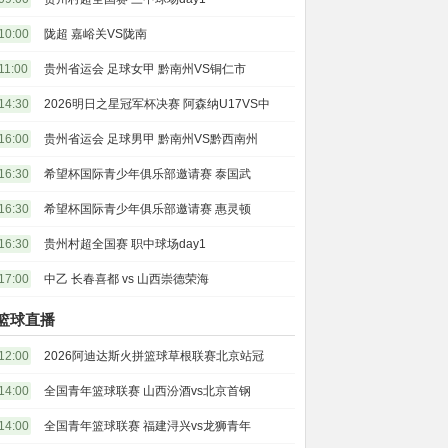
10:00
陇超 嘉峪关VS陇南
11:00
贵州省运会 足球女甲 黔南州VS铜仁市
14:30
2026明日之星冠军杯决赛 阿森纳U17VS中
16:00
贵州省运会 足球男甲 黔南州VS黔西南州
16:30
希望杯国际青少年俱乐部邀请赛 泰国武
16:30
希望杯国际青少年俱乐部邀请赛 惠灵顿
16:30
贵州村超全国赛 职中球场day1
17:00
中乙 长春喜都 vs 山西崇德荣海
篮球直播
12:00
2026阿迪达斯火拼篮球草根联赛北京站冠
14:00
全国青年篮球联赛 山西汾酒vs北京首钢
14:00
全国青年篮球联赛 福建浔兴vs龙狮青年