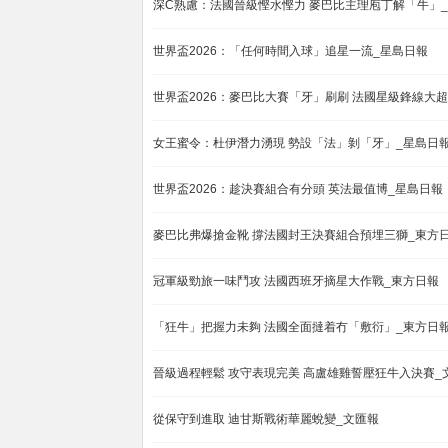
深C熟慮：法國晉級慳水慳力 麥巴比主理庖丁解「牛」
世界盃2026：「任何時間入球」追星一流_星島日報
世界盃2026：麥巴比大賽「牙」刷刷 法國星級鋒線大
女王蜜令：杜伊潛力湧現 勢設「法」剝「牙」_星島日
世界盃2026：趁決賽組合有分頭 英法最值博_星島日報
麥巴比弗爆搶金靴 撐法國封王決賽組合預埋三獅_東方
冠軍級勁旅一味鬥攻 法國西班牙摘星大作戰_東方日報
「狂牛」把握力未夠 法國全面撻着冇「敷衍」_東方日
晉級過程輕鬆 攻守表現完美 高盧雄雞誓壓狂牛入決賽_
從保守到進取 迪甘斯戰術華麗蛻變_文匯報