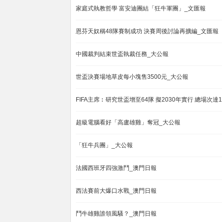
家庭式執教哲學 富安迪團結「狂牛軍團」_文匯報
恩芬天奴稱48隊賽制成功 決賽周後討論再擴編_文匯報
中國裁判結束世盃執裁任務_大公報
世盃決賽場地草皮每小塊售3500元_大公報
FIFA主席︰研究世盃增至64隊 擬2030年實行 總場次達
超級電腦看好「高盧雄雞」奪冠_大公報
「狂牛兵團」_大公報
法國西班牙四強激鬥_澳門日報
西法賽前大爆口水戰_澳門日報
鬥牛雄雞誰領風騷？_澳門日報