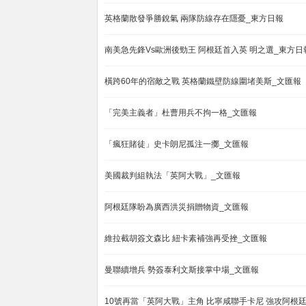
英格蘭散發爭勝銳氣 兩隊防線存在隱憂_東方日報
南美急先鋒Vs歐洲後勁王 阿根廷首入英 明之選_東方日
橫跨60年的宿敵之戰 英格蘭鐵壁防線圍堵美斯_文匯報
「完美主義者」杜曹用兵不拘一格_文匯報
「瘋狂賭徒」史卡朗尼孤注一擲_文匯報
美國裁判組執法「英阿大戰」_文匯報
阿根廷隊盼為廣西洪災捐贈物資_文匯報
維拉截胡簽文森比 紐卡素補強再受挫_文匯報
曼聯續增兵 勢簽泰利文斯接掌中場_文匯報
10號再當「英阿大戰」主角 比寧咸聯手卡尼 強攻阿根