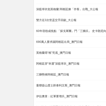
深藍球衣剋英格蘭 阿根廷揀「作客」出戰_大公報
雙方近3次世盃交手回顧_大公報
60年宿怨成焦點 「探戈軍團」鬥「三獅兵」 史卡朗尼
690萬人要求踢阿根廷出局_澳門日報
英格蘭尋“根”究底_澳門日報
阿根廷穿“幸運”深藍球衣_澳門日報
三獅勢挫阿根廷_澳門日報
曼聯簽山度士斟泰利文斯_澳門日報
伊拉奧拿：紅軍要增兵_澳門日報