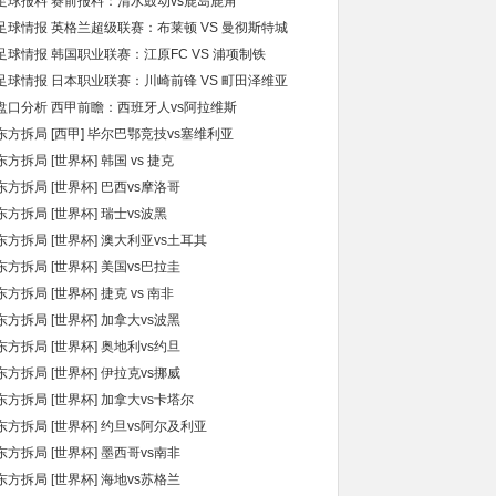
足球报料 赛前报料：清水鼓动vs鹿岛鹿角
足球情报 英格兰超级联赛：布莱顿 VS 曼彻斯特城
足球情报 韩国职业联赛：江原FC VS 浦项制铁
足球情报 日本职业联赛：川崎前锋 VS 町田泽维亚
盘口分析 西甲前瞻：西班牙人vs阿拉维斯
东方拆局 [西甲] 毕尔巴鄂竞技vs塞维利亚
东方拆局 [世界杯] 韩国 vs 捷克
东方拆局 [世界杯] 巴西vs摩洛哥
东方拆局 [世界杯] 瑞士vs波黑
东方拆局 [世界杯] 澳大利亚vs土耳其
东方拆局 [世界杯] 美国vs巴拉圭
东方拆局 [世界杯] 捷克 vs 南非
东方拆局 [世界杯] 加拿大vs波黑
东方拆局 [世界杯] 奥地利vs约旦
东方拆局 [世界杯] 伊拉克vs挪威
东方拆局 [世界杯] 加拿大vs卡塔尔
东方拆局 [世界杯] 约旦vs阿尔及利亚
东方拆局 [世界杯] 墨西哥vs南非
东方拆局 [世界杯] 海地vs苏格兰