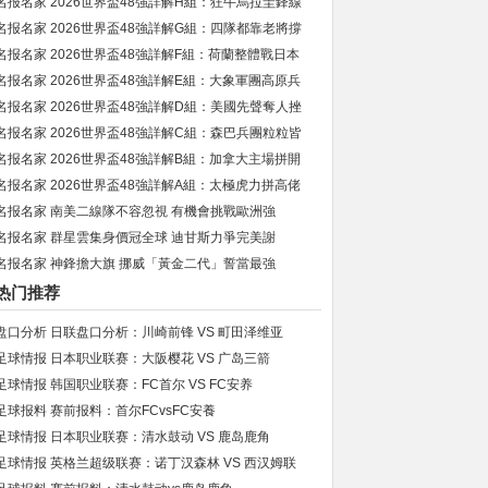
名报名家 2026世界盃48強詳解H組：狂牛烏拉圭鋒線
名报名家 2026世界盃48強詳解G組：四隊都靠老將撐
名报名家 2026世界盃48強詳解F組：荷蘭整體戰日本
名报名家 2026世界盃48強詳解E組：大象軍團高原兵
名报名家 2026世界盃48強詳解D組：美國先聲奪人挫
名报名家 2026世界盃48強詳解C組：森巴兵團粒粒皆
名报名家 2026世界盃48強詳解B組：加拿大主場拼開
名报名家 2026世界盃48強詳解A組：太極虎力拼高佬
名报名家 南美二線隊不容忽視 有機會挑戰歐洲強
名报名家 群星雲集身價冠全球 迪甘斯力爭完美謝
名报名家 神鋒擔大旗 挪威「黃金二代」誓當最強
热门推荐
盘口分析 日联盘口分析：川崎前锋 VS 町田泽维亚
足球情报 日本职业联赛：大阪樱花 VS 广岛三箭
足球情报 韩国职业联赛：FC首尔 VS FC安养
足球报料 赛前报料：首尔FCvsFC安養
足球情报 日本职业联赛：清水鼓动 VS 鹿岛鹿角
足球情报 英格兰超级联赛：诺丁汉森林 VS 西汉姆联