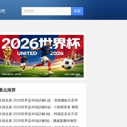
彩吧
搜索
重点推荐
名报名家 2026世界盃48強詳解L組：英格蘭點兵惹爭
名报名家 2026世界盃48強詳解K組：C朗標尾會 葡萄
名报名家 2026世界盃48強詳解J組：阿根廷首名不容
名报名家 2026世界盃48強詳解I組：挪威夏蘭特無堅