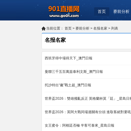
首页
赛前分析
当前位置：
首页
>
赛前分析
>
名报名家
> 列表
名报名家
西班牙得中場得天下_澳門日報
曼聯三千五百萬簽泰利文斯_澳門日報
托沙特出“廠”戰土超_澳門日報
世界盃2026：雙雄撥亂反正 英格蘭杯莫「廷」_星島日
世界盃2026：英阿大戰同場過關有分頭 進取客絕對要
女王蜜令：阿根廷否極 半客可泰來_星島日報