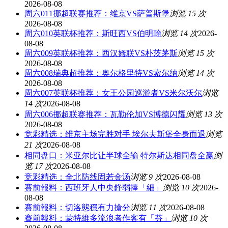
2026-08-08
周六011挪超联赛推荐：维京VS萨普斯堡
浏览 15 次
2026-08-08
周六010英联杯推荐：斯旺西VS伯明翰
浏览 14 次
2026-
08-08
周六009英联杯推荐：西汉姆联VS朴茨茅斯
浏览 15 次
2026-08-08
周六008瑞典超推荐：奥尔格里特VS索尔纳
浏览 14 次
2026-08-08
周六007英联杯推荐：女王公园巡游者VS米尔沃尔
浏览
14 次
2026-08-08
周六006挪超联赛推荐：瓦勒伦加VS博德闪耀
浏览 13 次
2026-08-08
竞彩精选：维京主场完胜对手 埃尔夫斯堡全身而退
浏览
21 次
2026-08-08
相同盘口：米亚尔比让半球全输 特尔斯达相同盘全赢
浏
览 17 次
2026-08-08
竞彩精选：全北防线固若金汤
浏览 9 次
2026-08-08
賽前報料：西班牙人中央鋒弱捧「細」
浏览 10 次
2026-
08-08
賽前報料：切洛態穩有力搶分
浏览 11 次
2026-08-08
賽前報料：蒙特維多流浪者作客有「芬」
浏览 10 次