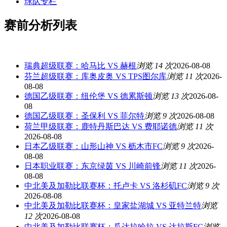
球队专栏
赛前分析列表
瑞典超级联赛：哈马比 VS 赫根
浏览 14 次
2026-08-08
芬兰超级联赛：库奥皮奥 VS TPS图尔库
浏览 11 次
2026-
08-08
德国乙级联赛：纽伦堡 VS 德累斯顿
浏览 13 次
2026-08-
08
德国乙级联赛：圣保利 VS 菲尔特
浏览 9 次
2026-08-08
荷兰甲级联赛：鹿特丹斯巴达 VS 费耶诺德
浏览 11 次
2026-08-08
日本乙级联赛：山形山神 VS 枥木市FC
浏览 9 次
2026-
08-08
日本职业联赛：东京绿茵 VS 川崎前锋
浏览 11 次
2026-
08-08
中北美及加勒比联赛杯：托卢卡 VS 洛杉矶FC
浏览 9 次
2026-08-08
中北美及加勒比联赛杯：皇家盐湖城 VS 亚特兰特
浏览
12 次
2026-08-08
中北美及加勒比联赛杯：瓜达拉哈拉 VS 达拉斯FC
浏览