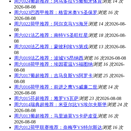
周六024葡超推荐：阿马多拉VS葡萄牙体育
浏览 14 次
2026-08-08
周六023巴西甲推荐：格雷米奥VS圣保罗
浏览 16 次
2026-08-08
周六022荷甲推荐：阿尔克马VS海牙
浏览 14 次
2026-08-
08
周六021法乙推荐：南特VS圣旺红星
浏览 18 次
2026-08-
08
周六020法乙推荐：蒙彼利埃VS第戎
浏览 13 次
2026-08-
08
周六019法乙推荐：波城VS昂纳西
浏览 16 次
2026-08-08
周六018荷甲推荐：埃因霍温VS福图纳
浏览 16 次
2026-
08-08
周六017葡超推荐：吉马良斯VS阿罗卡
浏览 25 次
2026-
08-08
周六016荷甲推荐：前进之鹰VS威廉二世
浏览 14 次
2026-08-08
周六015芬超推荐：雅罗VS瓦萨
浏览 23 次
2026-08-08
周六014瑞典超推荐：米亚尔比VS埃尔夫斯堡
浏览 24 次
2026-08-08
周六013葡超推荐：马里迪莫VS卡萨皮亚
浏览 16 次
2026-08-08
周六012荷甲联赛推荐：奈梅亨VS特尔斯达
浏览 16 次