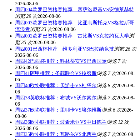
2026-08-06
周四004欧罗巴资格赛推荐：塞萨洛尼基VS安德莱赫特
浏览 29 次
2026-08-06
周四003欧罗巴资格赛推荐：比亚韦斯托克VS格拉斯哥
流浪者
浏览 23 次
2026-08-06
周四002欧罗巴资格赛推荐：古比斯VS克拉约瓦大学
浏
览 35 次
2026-08-06
周四001巴西杯推荐：维多利亚VS巴拉纳竞技
浏览 26 次
2026-08-06
周四42巴西杯推荐：科林蒂安VS巴西国际
浏览 7 次
2026-08-06
周四41阿甲推荐：圣菲联合VS拉努斯
浏览 7 次
2026-08-
06
周四40欧协联推荐：贝游击VS杜堡尔
浏览 8 次
2026-08-
06
周四38英联杯推荐：布城VS沃尔索尔
浏览 7 次
2026-08-
06
周四37欧协联推荐：里耶卡VS埃尔维斯
浏览 6 次
2026-
08-06
周四36欧协联推荐：波希米亚VS中日德兰
浏览 12 次
2026-08-06
周四35欧协联推荐：瓦路尔VS北西兰
浏览 7 次
2026-08-