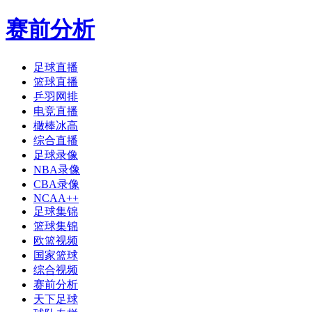
赛前分析
足球直播
篮球直播
乒羽网排
电竞直播
橄棒冰高
综合直播
足球录像
NBA录像
CBA录像
NCAA++
足球集锦
篮球集锦
欧篮视频
国家篮球
综合视频
赛前分析
天下足球