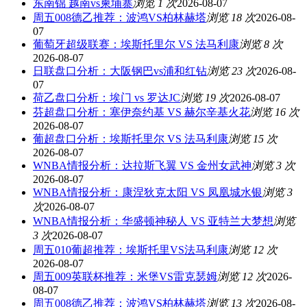
东南锦 越南vs柬埔寨
浏览 1 次
2026-08-07
周五008德乙推荐：波鸿VS柏林赫塔
浏览 18 次
2026-08-
07
葡萄牙超级联赛：埃斯托里尔 VS 法马利康
浏览 8 次
2026-08-07
日联盘口分析：大阪钢巴vs浦和红钻
浏览 23 次
2026-08-
07
荷乙盘口分析：埃门 vs 罗达JC
浏览 19 次
2026-08-07
芬超盘口分析：塞伊奈约基 VS 赫尔辛基火花
浏览 16 次
2026-08-07
葡超盘口分析：埃斯托里尔 VS 法马利康
浏览 15 次
2026-08-07
WNBA情报分析：达拉斯飞翼 VS 金州女武神
浏览 3 次
2026-08-07
WNBA情报分析：康涅狄克太阳 VS 凤凰城水银
浏览 3
次
2026-08-07
WNBA情报分析：华盛顿神秘人 VS 亚特兰大梦想
浏览
3 次
2026-08-07
周五010葡超推荐：埃斯托里VS法马利康
浏览 12 次
2026-08-07
周五009英联杯推荐：米堡VS雷克瑟姆
浏览 12 次
2026-
08-07
周五008德乙推荐：波鸿VS柏林赫塔
浏览 13 次
2026-08-