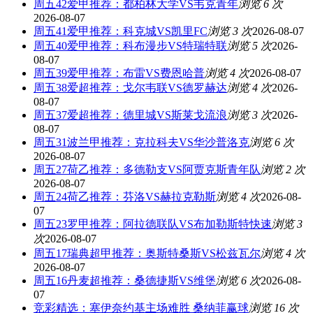
周五42爱甲推荐：都柏林大学VS韦克青年
浏览 6 次
2026-08-07
周五41爱甲推荐：科克城VS凯里FC
浏览 3 次
2026-08-07
周五40爱甲推荐：科布漫步VS特瑞特联
浏览 5 次
2026-
08-07
周五39爱甲推荐：布雷VS费恩哈普
浏览 4 次
2026-08-07
周五38爱超推荐：戈尔韦联VS德罗赫达
浏览 4 次
2026-
08-07
周五37爱超推荐：德里城VS斯莱戈流浪
浏览 3 次
2026-
08-07
周五31波兰甲推荐：克拉科夫VS华沙普洛克
浏览 6 次
2026-08-07
周五27荷乙推荐：多德勒支VS阿贾克斯青年队
浏览 2 次
2026-08-07
周五24荷乙推荐：芬洛VS赫拉克勒斯
浏览 4 次
2026-08-
07
周五23罗甲推荐：阿拉德联队VS布加勒斯特快速
浏览 3
次
2026-08-07
周五17瑞典超甲推荐：奥斯特桑斯VS松兹瓦尔
浏览 4 次
2026-08-07
周五16丹麦超推荐：桑德捷斯VS维堡
浏览 6 次
2026-08-
07
竞彩精选：塞伊奈约基主场难胜 桑纳菲赢球
浏览 16 次