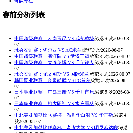
球队专栏
赛前分析列表
中国超级联赛：云南玉昆 VS 成都蓉城
浏览 4 次
2026-08-
07
球会友谊赛：切尔西 VS AC米兰
浏览 3 次
2026-08-07
中国超级联赛：浙江队 VS 武汉三镇
浏览 4 次
2026-08-07
中国超级联赛：大连英博 VS 辽宁铁人
浏览 3 次
2026-08-
07
球会友谊赛：尤文图斯 VS 国际米兰
浏览 4 次
2026-08-07
韩国职业联赛：金泉尚武 VS FC首尔
浏览 5 次
2026-08-
07
日本职业联赛：广岛三箭 VS 千叶市原
浏览 5 次
2026-08-
07
日本职业联赛：柏太阳神 VS 水户蜀葵
浏览 3 次
2026-08-
07
中北美及加勒比联赛杯：温哥华白浪 VS 华雷斯
浏览 4
次
2026-08-07
中北美及加勒比联赛杯：老虎大学 VS 明尼苏达联
浏览