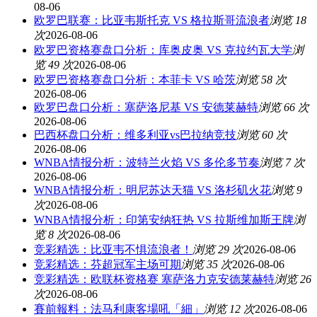
08-06
欧罗巴联赛：比亚韦斯托克 VS 格拉斯哥流浪者
浏览 18
次
2026-08-06
欧罗巴资格赛盘口分析：库奥皮奥 VS 克拉约瓦大学
浏
览 49 次
2026-08-06
欧罗巴资格赛盘口分析：本菲卡 VS 哈茨
浏览 58 次
2026-08-06
欧罗巴盘口分析：塞萨洛尼基 VS 安德莱赫特
浏览 66 次
2026-08-06
巴西杯盘口分析：维多利亚vs巴拉纳竞技
浏览 60 次
2026-08-06
WNBA情报分析：波特兰火焰 VS 多伦多节奏
浏览 7 次
2026-08-06
WNBA情报分析：明尼苏达天猫 VS 洛杉矶火花
浏览 9
次
2026-08-06
WNBA情报分析：印第安纳狂热 VS 拉斯维加斯王牌
浏
览 8 次
2026-08-06
竞彩精选：比亚韦不惧流浪者！
浏览 29 次
2026-08-06
竞彩精选：芬超冠军主场可期
浏览 35 次
2026-08-06
竞彩精选：欧联杯资格赛 塞萨洛力克安德莱赫特
浏览 26
次
2026-08-06
賽前報料：法马利康客場吼「細」
浏览 12 次
2026-08-06