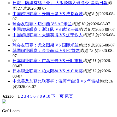
日職：防線有結「介」 大阪飛腳入球必少_星島日報
浏
览 27 次
2026-08-07
中国超级联赛：云南玉昆 VS 成都蓉城
浏览 8 次
2026-08-
07
球会友谊赛：切尔西 VS AC米兰
浏览 10 次
2026-08-07
中国超级联赛：浙江队 VS 武汉三镇
浏览 8 次
2026-08-07
中国超级联赛：大连英博 VS 辽宁铁人
浏览 3 次
2026-08-
07
球会友谊赛：尤文图斯 VS 国际米兰
浏览 9 次
2026-08-07
韩国职业联赛：金泉尚武 VS FC首尔
浏览 12 次
2026-08-
07
日本职业联赛：广岛三箭 VS 千叶市原
浏览 11 次
2026-
08-07
日本职业联赛：柏太阳神 VS 水户蜀葵
浏览 12 次
2026-
08-07
中北美及加勒比联赛杯：温哥华白浪 VS 华雷斯
浏览 16
次
2026-08-07
62236
1
2
3
4
5
6
7
8
9
10
下一页
尾页
Go01.com