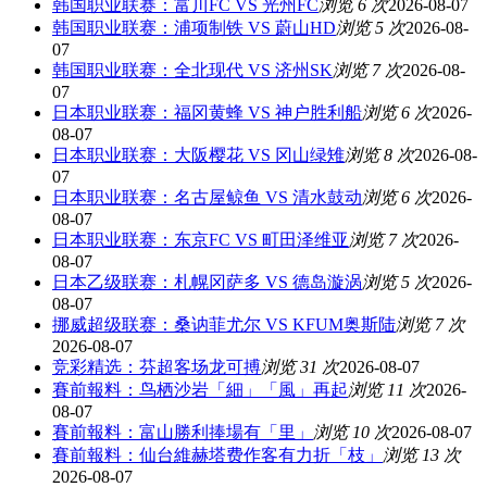
韩国职业联赛：富川FC VS 光州FC
浏览 6 次
2026-08-07
韩国职业联赛：浦项制铁 VS 蔚山HD
浏览 5 次
2026-08-
07
韩国职业联赛：全北现代 VS 济州SK
浏览 7 次
2026-08-
07
日本职业联赛：福冈黄蜂 VS 神户胜利船
浏览 6 次
2026-
08-07
日本职业联赛：大阪樱花 VS 冈山绿雉
浏览 8 次
2026-08-
07
日本职业联赛：名古屋鲸鱼 VS 清水鼓动
浏览 6 次
2026-
08-07
日本职业联赛：东京FC VS 町田泽维亚
浏览 7 次
2026-
08-07
日本乙级联赛：札幌冈萨多 VS 德岛漩涡
浏览 5 次
2026-
08-07
挪威超级联赛：桑讷菲尤尔 VS KFUM奥斯陆
浏览 7 次
2026-08-07
竞彩精选：芬超客场龙可搏
浏览 31 次
2026-08-07
賽前報料：鸟栖沙岩「細」「風」再起
浏览 11 次
2026-
08-07
賽前報料：富山勝利捧場有「里」
浏览 10 次
2026-08-07
賽前報料：仙台維赫塔费作客有力折「枝」
浏览 13 次
2026-08-07