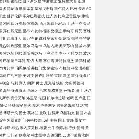
里
阿斯顿维拉
纽卡斯尔联
博洛尼亚
亚特兰大
斯图加
特
多特蒙德
勒沃库森
皇家贝蒂斯
凯尔特人
巴列卡诺
AC
米兰
佛罗伦萨
毕尔巴鄂竞技
拉齐奥
比利亚雷亚尔
弗赖
堡
利兹联
埃弗顿
富勒姆
西汉姆联
巴伦西亚
法兰克福
马
赛
拜仁慕尼黑
里昂
布伦特福德
桑德兰
摩纳哥
科莫
塞维
利亚
西班牙人
莱万特
伯恩利
皇家社会
尼斯
都灵
托特纳
姆热刺
热那亚
里尔
马洛卡
乌迪内斯
奥萨苏纳
曼城
布莱
顿
埃尔切
阿拉维斯
帕尔马
卡利亚里
本菲卡
维罗纳
波尔
图
巴黎圣日耳曼
莱切
太阳
塞尔塔
斯特拉斯堡
圣保利
赫
罗纳
比萨
伯恩茅斯
弗拉门戈
萨索洛
布拉加
科隆
曼彻斯
特城
广岛三箭
美因茨
神户胜利船
雷霆
汉堡
霍芬海姆
柏
林联合
马刺
湖人
朗斯
勇士
尼克斯
快船
火箭
博德闪
耀
海登海姆
掘金
西班牙
活塞
奥格斯堡
开拓者
骑士
沃尔
夫斯堡
克雷莫纳
洛里昂
法国
帕尔梅拉斯
老鹰
图卢兹
江
原FC
科林蒂安
热火
魔术
克鲁塞罗
弗鲁米嫩塞
猛龙
雷
恩
博塔弗戈
爵士
英格兰
曼联
拉努斯
乌德勒支
德国
布雷
斯特
阿贾克斯
门兴格拉德巴赫
南特
国王
黄蜂
墨尔本
城
梅斯
昂热
米内罗竞技
雄鹿
公牛
鹈鹕
独行侠
篮网
圣
保罗
步行者
欧塞尔
柏太阳神
吉达国民
云达不莱梅
勒阿