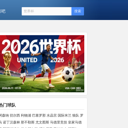
彩吧
搜索
热门球队
阿森纳
切尔西
利物浦
巴塞罗那
水晶宫
国际米兰
狼队
罗
马
诺丁汉森林
那不勒斯
尤文图斯
马德里竞技
皇家马德