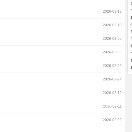
2026-03-13
2026-03-10
2026-03-05
2026-03-03
2026-02-25
龙
2026-02-24
2026-02-19
2026-02-11
2026-02-08