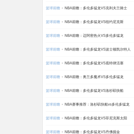
篮球前瞻
NBA前瞻：多伦多猛龙VS克利夫兰骑士
篮球前瞻
NBA前瞻：多伦多猛龙VS纽约尼克斯
篮球前瞻
NBA前瞻：迈阿密热火VS多伦多猛龙
篮球前瞻
NBA前瞻：多伦多猛龙VS波士顿凯尔特人
篮球前瞻
NBA前瞻：多伦多猛龙VS底特律活塞
篮球前瞻
NBA前瞻：奥兰多魔术VS多伦多猛龙
篮球前瞻
NBA前瞻：多伦多猛龙VS洛杉矶快船
篮球前瞻
NBA赛事推荐：洛杉矶快船vs多伦多猛龙
篮球前瞻
NBA前瞻：多伦多猛龙VS菲尼克斯太阳
篮球前瞻
NBA前瞻：多伦多猛龙VS丹佛掘金