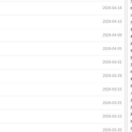
2026-04-18
2026-04-10
2026-04-09
2026-04-05
2026-03-31
2026-03-29
2026-03-25
2026-03-25
2026-03-22
2026-03-20