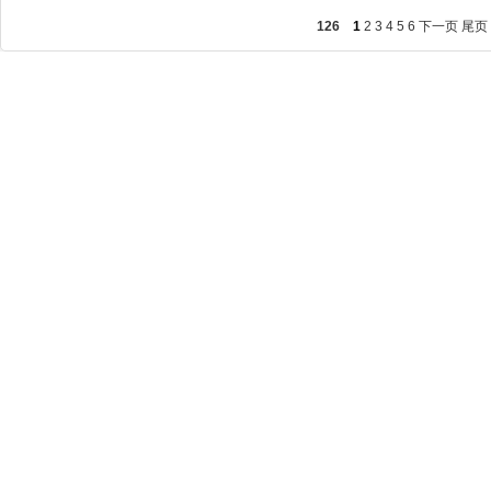
126
1
2
3
4
5
6
下一页
尾页