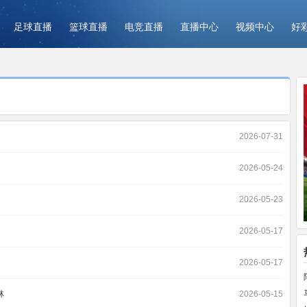
足球直播
篮球直播
电竞直播
直播中心
视频中心
好
2026-07-31
2026-05-24
2026-05-23
2026-05-17
2026-05-17
林
2026-05-15