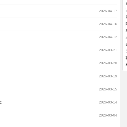
2026-04-17
2026-04-16
2026-04-12
2026-03-21
2026-03-20
2026-03-19
2026-03-15
拉
2026-03-14
2026-03-04