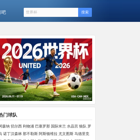
彩吧
搜索
热门球队
阿森纳
切尔西
利物浦
巴塞罗那
国际米兰
水晶宫
狼队
罗
马
诺丁汉森林
那不勒斯
阿斯顿维拉
尤文图斯
马德里竞