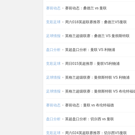
赛前动态
赛前动态：桑德兰 vs 曼联
竞彩足球
周六018英超联赛推荐：桑德兰VS曼联
足球情报
英格兰超级联赛：桑德兰 VS 曼彻斯特联
盘口分析
英超盘口分析：曼联 VS 利物浦
竞彩足球
周日015英超推荐：曼联VS利物浦
足球情报
英格兰超级联赛：曼彻斯特联 VS 利物浦
足球情报
英格兰超级联赛：曼彻斯特联 VS 布伦特福
赛前动态
赛前动态：曼联 vs 布伦特福德
盘口分析
英超盘口分析：切尔西 vs 曼联
竞彩足球
周六024英超联赛推荐：切尔西VS曼联