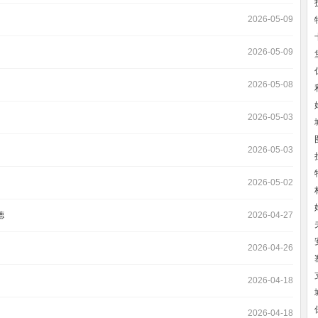
2026-05-09
2026-05-09
2026-05-08
2026-05-03
2026-05-03
2026-05-02
德
2026-04-27
2026-04-26
2026-04-18
2026-04-18