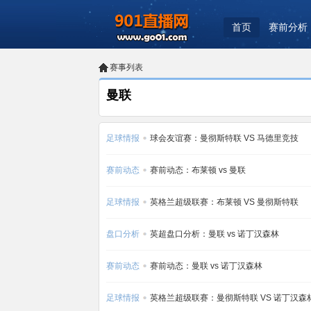
首页
赛前分析
赛事列表
曼联
足球情报
球会友谊赛：曼彻斯特联 VS 马德里竞技
赛前动态
赛前动态：布莱顿 vs 曼联
足球情报
英格兰超级联赛：布莱顿 VS 曼彻斯特联
盘口分析
英超盘口分析：曼联 vs 诺丁汉森林
赛前动态
赛前动态：曼联 vs 诺丁汉森林
足球情报
英格兰超级联赛：曼彻斯特联 VS 诺丁汉森