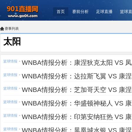
首页
赛前分析
足球直播
篮球
赛事列表
太阳
WNBA情报分析：康涅狄克太阳 VS 
篮球情报
WNBA情报分析：达拉斯飞翼 VS 康
篮球情报
WNBA情报分析：芝加哥天空 VS 康
篮球情报
WNBA情报分析：华盛顿神秘人 VS 
篮球情报
WNBA情报分析：印第安纳狂热 VS 
篮球情报
WNBA情报分析：凤凰城水银 VS 康
篮球情报