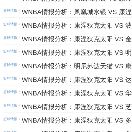
WNBA情报分析：凤凰城水银 VS 康
篮球情报
WNBA情报分析：康涅狄克太阳 VS 
篮球情报
WNBA情报分析：康涅狄克太阳 VS 
篮球情报
WNBA情报分析：康涅狄克太阳 VS 
篮球情报
WNBA情报分析：明尼苏达天猫 VS 
篮球情报
WNBA情报分析：康涅狄克太阳 VS 
篮球情报
WNBA情报分析：康涅狄克太阳 VS 
篮球情报
WNBA情报分析：康涅狄克太阳 VS 
篮球情报
WNBA情报分析：康涅狄克太阳 VS 
篮球情报