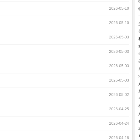
2026-05-10
2026-05-10
2026-05-03
2026-05-03
2026-05-03
2026-05-03
2026-05-02
2026-04-25
2026-04-24
2026-04-18