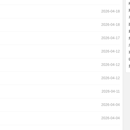
2026-04-18
2026-04-18
2026-04-17
2026-04-12
2026-04-12
2026-04-12
2026-04-11
2026-04-04
2026-04-04