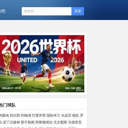
彩吧
搜索
热门球队
阿森纳
切尔西
利物浦
巴塞罗那
国际米兰
水晶宫
狼队
罗
马
诺丁汉森林
那不勒斯
阿斯顿维拉
尤文图斯
马德里竞