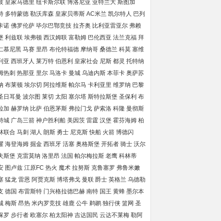
技
皇家马德里
纽卡斯尔联
博洛尼亚
亚特兰大
斯图加
特
多特蒙德
勒沃库森
皇家贝蒂斯
AC米兰
凯尔特人
巴列
卡诺
佛罗伦萨
毕尔巴鄂竞技
拉齐奥
比利亚雷亚尔
弗赖
堡
利兹联
埃弗顿
西汉姆联
富勒姆
巴伦西亚
法兰克福
拜
仁慕尼黑
马赛
里昂
布伦特福德
摩纳哥
桑德兰
科莫
塞维
利亚
西班牙人
莱万特
伯恩利
皇家社会
尼斯
都灵
托特纳
姆热刺
热那亚
里尔
马洛卡
曼城
乌迪内斯
本菲卡
奥萨苏
纳
布莱顿
埃尔切
阿拉维斯
帕尔马
卡利亚里
维罗纳
巴黎
圣日耳曼
波尔图
莱切
太阳
塞尔塔
斯特拉斯堡
圣保利
布
拉加
赫罗纳
比萨
伯恩茅斯
弗拉门戈
萨索洛
科隆
曼彻斯
特城
广岛三箭
神户胜利船
美因茨
雷霆
汉堡
霍芬海姆
柏
林联合
马刺
湖人
朗斯
勇士
尼克斯
快船
火箭
博德闪
耀
海登海姆
掘金
西班牙
活塞
奥格斯堡
开拓者
骑士
沃尔
夫斯堡
克雷莫纳
洛里昂
法国
帕尔梅拉斯
老鹰
科林蒂
安
图卢兹
江原FC
热火
魔术
拉努斯
克鲁塞罗
弗鲁米嫩
塞
猛龙
雷恩
阿贾克斯
博塔弗戈
曼联
爵士
英格兰
乌德勒
支
德国
布雷斯特
门兴格拉德巴赫
南特
国王
黄蜂
墨尔本
城
梅斯
昂热
米内罗竞技
雄鹿
公牛
鹈鹕
独行侠
篮网
圣
保罗
步行者
欧塞尔
柏太阳神
吉达国民
云达不莱梅
勒阿