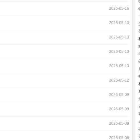
2026-05-16
2026-05-13
2026-05-13
2026-05-13
2026-05-13
2026-05-12
2026-05-09
2026-05-09
2026-05-09
2026-05-08