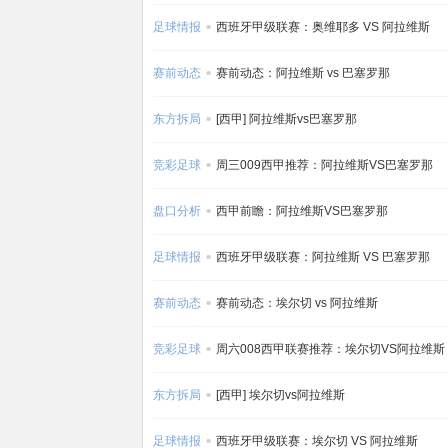
足球情报
西班牙甲级联赛：奥维耶多 VS 阿拉维斯
赛前动态
赛前动态：阿拉维斯 vs 巴塞罗那
东方拆局
[西甲] 阿拉维斯vs巴塞罗那
竞彩足球
周三009西甲推荐：阿拉维斯VS巴塞罗那
盘口分析
西甲前瞻：阿拉维斯VS巴塞罗那
足球情报
西班牙甲级联赛：阿拉维斯 VS 巴塞罗那
赛前动态
赛前动态：埃尔切 vs 阿拉维斯
竞彩足球
周六008西甲联赛推荐：埃尔切VS阿拉维斯
东方拆局
[西甲] 埃尔切vs阿拉维斯
足球情报
西班牙甲级联赛：埃尔切 VS 阿拉维斯