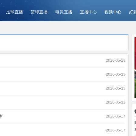
足球直播
篮球直播
电竞直播
直播中心
视频中心
好
2026-05-23
2026-05-23
2026-05-23
2026-05-22
斯
2026-05-17
2026-05-17