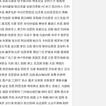
技
皇家马德里
纽卡斯尔联
博洛尼亚
亚特兰大
斯图加
特
多特蒙德
勒沃库森
皇家贝蒂斯
AC米兰
凯尔特人
巴列
卡诺
佛罗伦萨
毕尔巴鄂竞技
拉齐奥
比利亚雷亚尔
弗赖
堡
利兹联
埃弗顿
西汉姆联
富勒姆
巴伦西亚
法兰克福
拜
仁慕尼黑
马赛
里昂
布伦特福德
摩纳哥
桑德兰
科莫
塞维
利亚
西班牙人
莱万特
伯恩利
皇家社会
尼斯
都灵
托特纳
姆热刺
热那亚
里尔
马洛卡
曼城
乌迪内斯
本菲卡
奥萨苏
纳
布莱顿
埃尔切
阿拉维斯
帕尔马
卡利亚里
维罗纳
巴黎
圣日耳曼
波尔图
莱切
太阳
塞尔塔
斯特拉斯堡
圣保利
布
拉加
赫罗纳
比萨
伯恩茅斯
弗拉门戈
萨索洛
科隆
曼彻斯
特城
广岛三箭
神户胜利船
美因茨
雷霆
汉堡
霍芬海姆
柏
林联合
马刺
湖人
朗斯
勇士
尼克斯
快船
火箭
博德闪
耀
海登海姆
掘金
西班牙
活塞
奥格斯堡
开拓者
骑士
沃尔
夫斯堡
克雷莫纳
洛里昂
法国
帕尔梅拉斯
老鹰
科林蒂
安
图卢兹
江原FC
热火
魔术
拉努斯
克鲁塞罗
弗鲁米嫩
塞
猛龙
雷恩
阿贾克斯
博塔弗戈
曼联
爵士
英格兰
乌德勒
支
德国
布雷斯特
门兴格拉德巴赫
南特
国王
黄蜂
墨尔本
城
梅斯
昂热
米内罗竞技
雄鹿
公牛
鹈鹕
独行侠
篮网
圣
保罗
步行者
欧塞尔
柏太阳神
吉达国民
云达不莱梅
勒阿