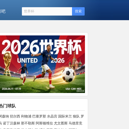
彩吧
搜索
热门球队
阿森纳
切尔西
利物浦
巴塞罗那
水晶宫
国际米兰
狼队
罗
马
诺丁汉森林
那不勒斯
阿斯顿维拉
尤文图斯
马德里竞