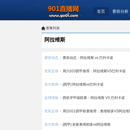
首页
赛前分析
赛事列表
阿拉维斯
赛前动态
赛前动态：阿拉维斯 vs 巴列卡诺
竞彩足球
周六023西甲推荐：阿拉维斯VS巴列卡诺
东方拆局
[西甲] 阿拉维斯vs巴列卡诺
足球情报
西班牙甲级联赛：阿拉维斯 VS 巴列卡诺
竞彩足球
周日021西甲联赛推荐：奥维耶多VS阿拉维
东方拆局
[西甲] 皇家奥维耶多vs阿拉维斯