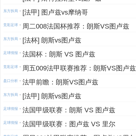
[法甲] 图卢兹vs摩纳哥
东方拆局
周二008法国杯推荐：朗斯VS图卢兹
竞彩足球
[法杯] 朗斯vs图卢兹
东方拆局
法国杯：朗斯 VS 图卢兹
足球情报
周五009法甲联赛推荐：朗斯VS图卢兹
竞彩足球
法甲前瞻：朗斯VS图卢兹
盘口分析
[法甲] 朗斯vs图卢兹
东方拆局
法国甲级联赛：朗斯 VS 图卢兹
足球情报
法国甲级联赛：图卢兹 VS 里尔
足球情报