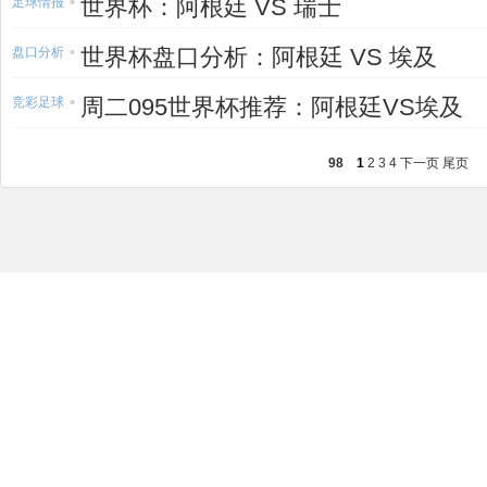
世界杯：阿根廷 VS 瑞士
足球情报
世界杯盘口分析：阿根廷 VS 埃及
盘口分析
周二095世界杯推荐：阿根廷VS埃及
竞彩足球
98
1
2
3
4
下一页
尾页