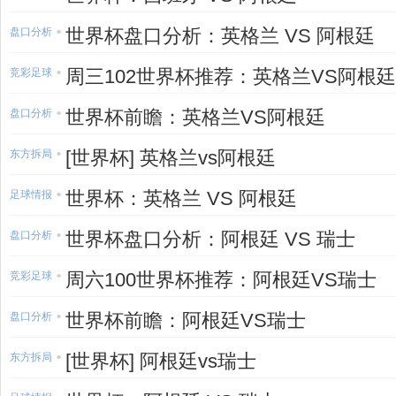
世界杯盘口分析：英格兰 VS 阿根廷
盘口分析
周三102世界杯推荐：英格兰VS阿根廷
竞彩足球
世界杯前瞻：英格兰VS阿根廷
盘口分析
[世界杯] 英格兰vs阿根廷
东方拆局
世界杯：英格兰 VS 阿根廷
足球情报
世界杯盘口分析：阿根廷 VS 瑞士
盘口分析
周六100世界杯推荐：阿根廷VS瑞士
竞彩足球
世界杯前瞻：阿根廷VS瑞士
盘口分析
[世界杯] 阿根廷vs瑞士
东方拆局