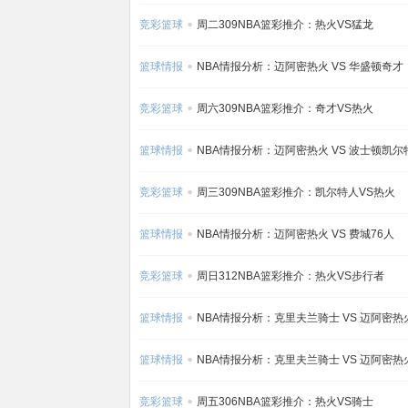
竞彩篮球
周二309NBA篮彩推介：热火VS猛龙
篮球情报
NBA情报分析：迈阿密热火 VS 华盛顿奇才
竞彩篮球
周六309NBA篮彩推介：奇才VS热火
篮球情报
NBA情报分析：迈阿密热火 VS 波士顿凯尔
竞彩篮球
周三309NBA篮彩推介：凯尔特人VS热火
篮球情报
NBA情报分析：迈阿密热火 VS 费城76人
竞彩篮球
周日312NBA篮彩推介：热火VS步行者
篮球情报
NBA情报分析：克里夫兰骑士 VS 迈阿密热
篮球情报
NBA情报分析：克里夫兰骑士 VS 迈阿密热
竞彩篮球
周五306NBA篮彩推介：热火VS骑士