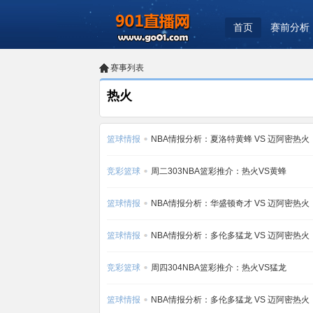
首页
赛前分析
赛事列表
热火
篮球情报
NBA情报分析：夏洛特黄蜂 VS 迈阿密热火
竞彩篮球
周二303NBA篮彩推介：热火VS黄蜂
篮球情报
NBA情报分析：华盛顿奇才 VS 迈阿密热火
篮球情报
NBA情报分析：多伦多猛龙 VS 迈阿密热火
竞彩篮球
周四304NBA篮彩推介：热火VS猛龙
篮球情报
NBA情报分析：多伦多猛龙 VS 迈阿密热火