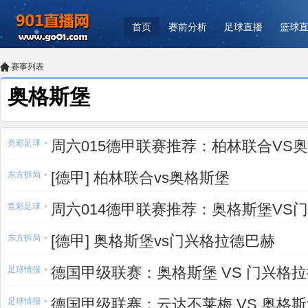
首页
赛前分析
足球直播
篮球
赛事列表
奥格斯堡
周六015德甲联赛推荐：柏林联合VS
竞彩足球
[德甲] 柏林联合vs奥格斯堡
东方拆局
周六014德甲联赛推荐：奥格斯堡VS
竞彩足球
[德甲] 奥格斯堡vs门兴格拉德巴赫
东方拆局
德国甲级联赛：奥格斯堡 VS 门兴格
足球情报
德国甲级联赛：云达不莱梅 VS 奥格
足球情报