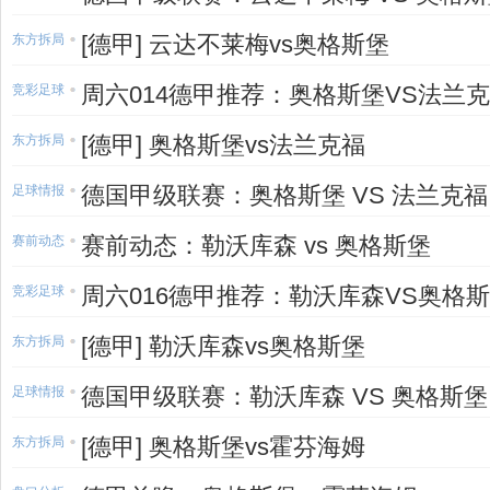
[德甲] 云达不莱梅vs奥格斯堡
东方拆局
周六014德甲推荐：奥格斯堡VS法兰
竞彩足球
[德甲] 奥格斯堡vs法兰克福
东方拆局
德国甲级联赛：奥格斯堡 VS 法兰克福
足球情报
赛前动态：勒沃库森 vs 奥格斯堡
赛前动态
周六016德甲推荐：勒沃库森VS奥格
竞彩足球
[德甲] 勒沃库森vs奥格斯堡
东方拆局
德国甲级联赛：勒沃库森 VS 奥格斯堡
足球情报
[德甲] 奥格斯堡vs霍芬海姆
东方拆局