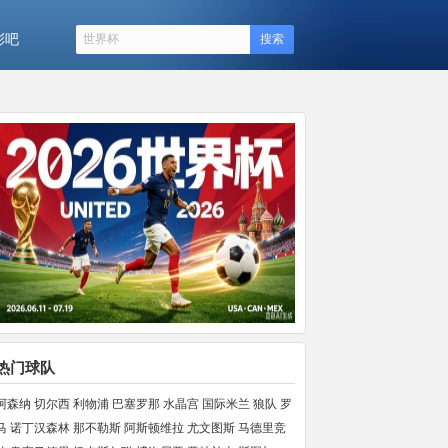
彩吧
搜索
热门球队
阿森纳
切尔西
利物浦
巴塞罗那
水晶宫
国际米兰
狼队
罗
马
诺丁汉森林
那不勒斯
阿斯顿维拉
尤文图斯
马德里竞