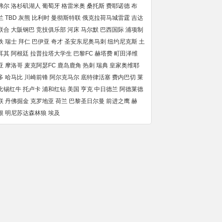
弗尔
洛杉矶湖人
葡萄牙
格雷米奥
桑托斯
费耶诺德
布
兰
TBD
灰熊
比利时
曼彻斯特联
俄克拉荷马城雷霆
吉达
联合
大阪钢巴
竞技俱乐部
河床
马尔默
巴西国际
浦项制
铁
瑞士
拜仁
巴伊亚
奇才
圣安东尼奥马刺
纽约尼克斯
土
耳其
阿根廷
拉普拉塔大学生
巴黎FC
赫塔费
町田泽维
亚
摩洛哥
麦克阿瑟FC
鹿岛鹿角
热刺
瑞典
皇家奥维耶
多
哈马比
川崎前锋
阿尔克马尔
底特律活塞
费内巴切
莱
比锡红牛
托卢卡
浦和红钻
美国
亨克
中日德兰
阿德莱德
联
丹佛掘金
克罗地亚
荷兰
巴黎圣日尔曼
前进之鹰
赫
根
明尼苏达森林狼
埃及