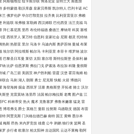
里
阿斯顿维拉
纽卡斯尔联
博洛尼亚
亚特兰大
斯图加
特
多特蒙德
勒沃库森
皇家贝蒂斯
凯尔特人
巴列卡诺
AC
米兰
佛罗伦萨
毕尔巴鄂竞技
拉齐奥
比利亚雷亚尔
弗赖
堡
利兹联
埃弗顿
富勒姆
西汉姆联
巴伦西亚
法兰克福
马
赛
拜仁慕尼黑
里昂
布伦特福德
桑德兰
摩纳哥
科莫
塞维
利亚
西班牙人
莱万特
伯恩利
皇家社会
尼斯
都灵
托特纳
姆热刺
热那亚
里尔
马洛卡
乌迪内斯
奥萨苏纳
曼城
布莱
顿
埃尔切
阿拉维斯
帕尔马
卡利亚里
本菲卡
维罗纳
波尔
图
巴黎圣日耳曼
莱切
太阳
塞尔塔
斯特拉斯堡
圣保利
赫
罗纳
比萨
伯恩茅斯
弗拉门戈
萨索洛
布拉加
科隆
曼彻斯
特城
广岛三箭
美因茨
神户胜利船
雷霆
汉堡
霍芬海姆
柏
林联合
马刺
湖人
朗斯
勇士
尼克斯
快船
火箭
博德闪
耀
海登海姆
掘金
西班牙
活塞
奥格斯堡
开拓者
骑士
沃尔
夫斯堡
克雷莫纳
洛里昂
法国
帕尔梅拉斯
老鹰
图卢兹
江
原FC
科林蒂安
热火
魔术
克鲁塞罗
弗鲁米嫩塞
猛龙
雷
恩
博塔弗戈
爵士
英格兰
曼联
拉努斯
乌德勒支
德国
布雷
斯特
阿贾克斯
门兴格拉德巴赫
南特
国王
黄蜂
墨尔本
城
梅斯
昂热
米内罗竞技
雄鹿
公牛
鹈鹕
独行侠
篮网
圣
保罗
步行者
欧塞尔
柏太阳神
吉达国民
云达不莱梅
勒阿