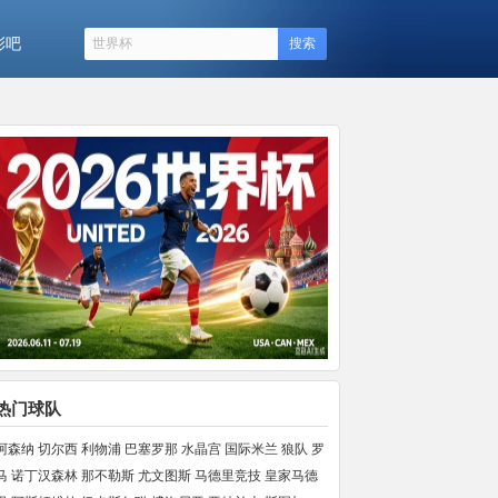
彩吧
搜索
热门球队
阿森纳
切尔西
利物浦
巴塞罗那
水晶宫
国际米兰
狼队
罗
马
诺丁汉森林
那不勒斯
尤文图斯
马德里竞技
皇家马德