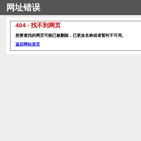
网址错误
404 - 找不到网页
您要查找的网页可能已被删除，已更改名称或者暂时不可用。
返回网站首页