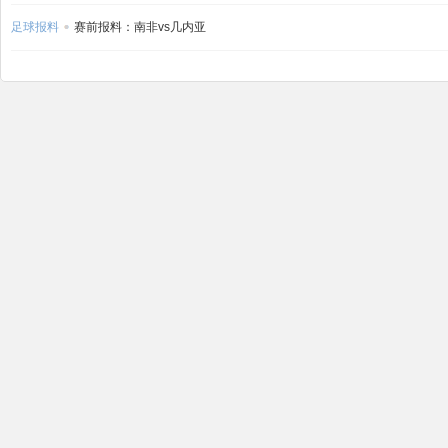
足球报料
赛前报料：南非vs几内亚